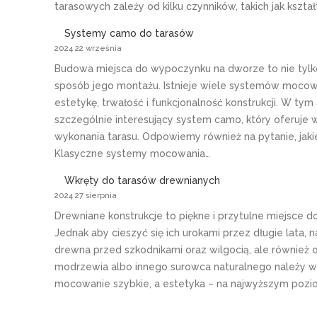
tarasowych zależy od kilku czynników, takich jak kszta
Systemy camo do tarasów
2024 22 września
Budowa miejsca do wypoczynku na dworze to nie tylk
sposób jego montażu. Istnieje wiele systemów mocow
estetykę, trwałość i funkcjonalność konstrukcji. W t
szczególnie interesujący system camo, który oferuje 
wykonania tarasu. Odpowiemy również na pytanie, jaki
Klasyczne systemy mocowania…
Wkręty do tarasów drewnianych
2024 27 sierpnia
Drewniane konstrukcje to piękne i przytulne miejsce 
Jednak aby cieszyć się ich urokami przez długie lata,
drewna przed szkodnikami oraz wilgocią, ale również o
modrzewia albo innego surowca naturalnego należy wyb
mocowanie szybkie, a estetyka – na najwyższym poz