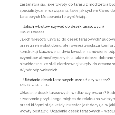
zastanawia się, jakie wkręty do tarasu z modrzewia bę
specjalistyczne rozwiązania, takie jak system Camo do
tarasowych Mocowania te wyróżniają…
Jakich wkrętów używać do desek tarasowych?
2024 22 listopada
Jakich wkrętów używać do desek tarasowych? Budowa t
przestrzeń wokół domu, ale również zwiększa komfort
konstrukcji kluczowe są dwie kwestie: zamówienie od
czynników atmosferycznych, a także dobrze dobrane w
niewidoczne, ze stali nierdzewnej wkręty do drewna są t
Wybór odpowiednich…
Układanie desek tarasowych: wzdłuż czy wszerz?
2024 21 października
Układanie desek tarasowych: wzdłuż czy wszerz? Bud
stworzenie przytulnego miejsca do relaksu na śwież
przed którymi staje każdy inwestor, jest decyzja, w jak
wkręty postawić. Układanie desek tarasowych – wzdłu