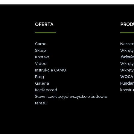
OFERTA
PROD
Camo
Narzed
Sklep
Wkręty
Kontakt
świerk
Video
Wkręty
Instrukcje CAMO
Wkręty
Blog
WOCA
Galeri
a
Funda
Kącik porad
konstru
Słowniczek pojęć-wszystko o budowie
tarasu