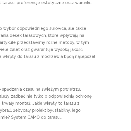
łt tarasu, preferencje estetyczne oraz warunki…
o wybór odpowiedniego surowca, ale także
ania desek tarasowych, które wpływają na
ym artykule przedstawimy różne metody, w tym
wiele zalet oraz gwarantuje wysoką jakość
e wkręty do tarasu z modrzewia będą najlepsze!
do spędzania czasu na świeżym powietrzu.
 należy zadbać nie tylko o odpowiednią ochronę
 trwały montaż. Jakie wkręty to tarasu z
rać, żebycały projekt był stabilny, jego
iomie? System CAMO do tarasu…