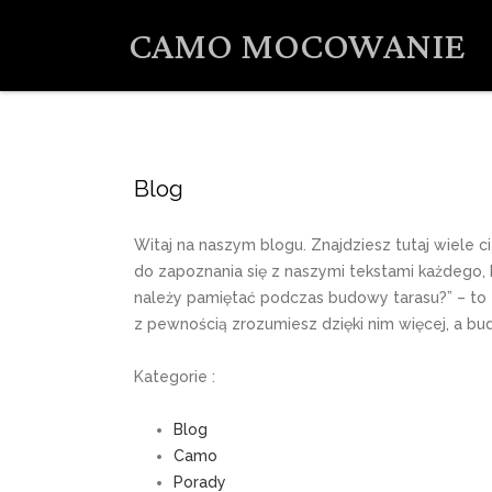
CAMO MOCOWANIE
Blog
Witaj na naszym blogu. Znajdziesz tutaj wiele 
do zapoznania się z naszymi tekstami każdego,
należy pamiętać podczas budowy tarasu?” – to t
z pewnością zrozumiesz dzięki nim więcej, a bu
Kategorie :
Blog
Camo
Porady