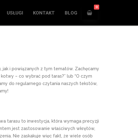
0
USŁUGI
KONTAKT
BLOG
su, jak i powiązanych z tym tematów. Zachęcamy
 kotwy – co wybrać pod taras?” lub “O czym
camy do regularnego czytania naszych tekstów,
amy!
a tarasu to inwestycja, która wymaga precyzji
ntem jest zastosowanie właściwych wkrętów,
enia. Nie zaskakuje więc fakt, że wiele osób