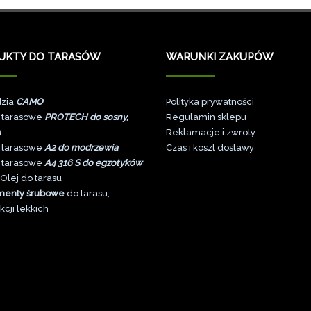
UKTY DO TARASÓW
WARUNKI ZAKUPÓW
zia
CAMO
Polityka prywatności
 tarasowe
PROTECH do sosny,
Regulamin sklepu
a
Reklamacje i zwroty
 tarasowe
A2 do modrzewia
Czas i koszt dostawy
 tarasowe
A4 316 S do egzotyków
Olej do tarasu
menty śrubowe
do tarasu,
kcji lekkich