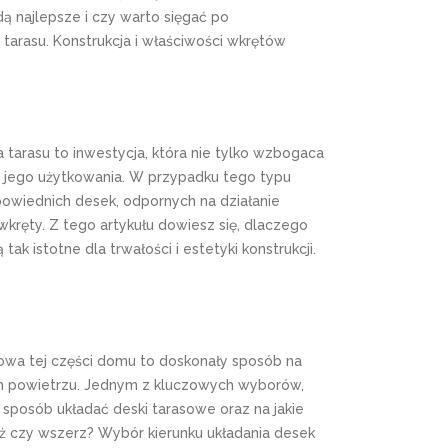
dą najlepsze i czy warto sięgać po
 tarasu. Konstrukcja i właściwości wkrętów
arasu to inwestycja, która nie tylko wzbogaca
 jego użytkowania. W przypadku tego typu
powiednich desek, odpornych na działanie
kręty. Z tego artykułu dowiesz się, dlaczego
ak istotne dla trwałości i estetyki konstrukcji.
owa tej części domu to doskonały sposób na
ym powietrzu. Jednym z kluczowych wyborów,
i sposób układać deski tarasowe oraz na jakie
ż czy wszerz? Wybór kierunku układania desek