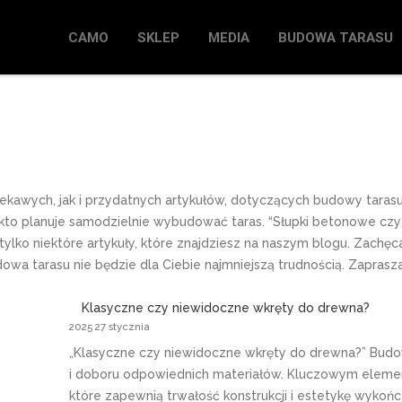
CAMO
SKLEP
MEDIA
BUDOWA TARASU
ciekawych, jak i przydatnych artykułów, dotyczących budowy tara
 kto planuje samodzielnie wybudować taras. “Słupki betonowe czy
ylko niektóre artykuły, które znajdziesz na naszym blogu. Zachę
dowa tarasu nie będzie dla Ciebie najmniejszą trudnością. Zaprasz
Klasyczne czy niewidoczne wkręty do drewna?
2025 27 stycznia
„Klasyczne czy niewidoczne wkręty do drewna?” Budow
i doboru odpowiednich materiałów. Kluczowym eleme
które zapewnią trwałość konstrukcji i estetykę wykończ