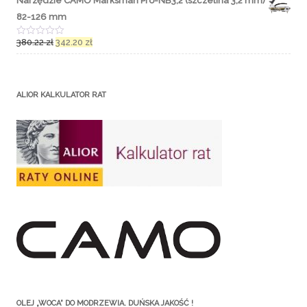
Narzędzie CAMO Marksman Pro-NB3,2 (szczelina 3,2 mm)
0
n
n
i
82-126 mm
a
o
5
n
o
380.22
zł
342.20
zł
O
0
c
n
e
a
n
5
i
o
ALIOR KALKULATOR RAT
n
o
0
n
a
5
OLEJ „WOCA” DO MODRZEWIA. DUŃSKA JAKOŚĆ !