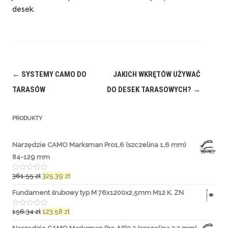
desek.
←
SYSTEMY CAMO DO
JAKICH WKRĘTÓW UŻYWAĆ
TARASÓW
DO DESEK TARASOWYCH?
→
PRODUKTY
Narzędzie CAMO Marksman Pro1,6 (szczelina 1,6 mm)
84-129 mm
361.55
zł
325.39
zł
O
c
e
Fundament śrubowy typ M 76x1200x2,5mm M12 K. ZN
n
i
o
156.34
zł
123.58
zł
O
n
c
o
e