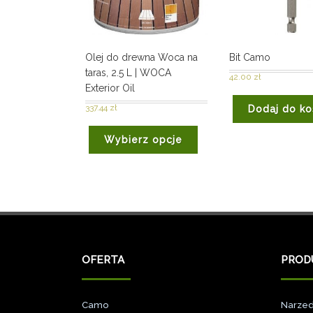
Olej do drewna Woca na
Bit Camo
taras, 2.5 L | WOCA
42.00
zł
Exterior Oil
337.44
zł
Dodaj do ko
Wybierz opcje
OFERTA
PROD
Camo
Narzed