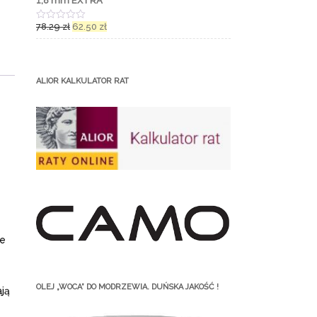
1,8 mm EXTRA
o
n
o
78.29
zł
62.50
zł
O
0
c
n
e
a
n
5
i
o
ALIOR KALKULATOR RAT
n
o
0
n
a
5
ne
OLEJ „WOCA” DO MODRZEWIA. DUŃSKA JAKOŚĆ !
ją