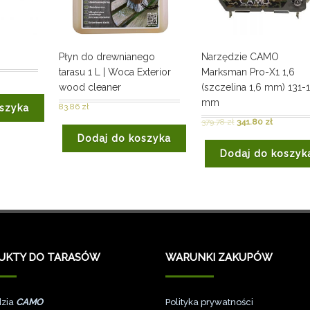
Płyn do drewnianego
Narzędzie CAMO
tarasu 1 L | Woca Exterior
Marksman Pro-X1 1,6
wood cleaner
(szczelina 1,6 mm) 131-
mm
83.86
zł
szyka
379.78
zł
341.80
zł
Dodaj do koszyka
Dodaj do koszyk
UKTY DO TARASÓW
WARUNKI ZAKUPÓW
zia
CAMO
Polityka prywatności