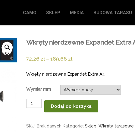
CAMO
SKLEP
MEDIA
BUDOWA TARASU
Wkręty nierdzewne Expandet Extra 
72.26
zł
–
189.66
zł
Wkręty nierdzewne Expandet Extra A4
Wymiar mm
Dodaj do koszyka
SKU:
Brak danych
Kategorie:
Sklep
,
Wkręty tarasowe