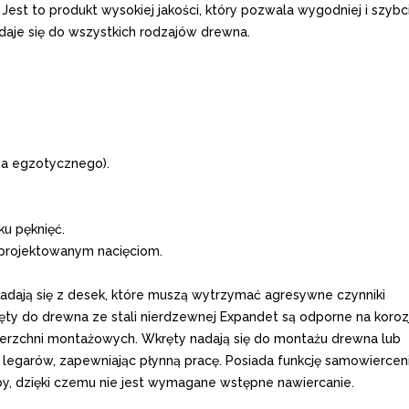
est to produkt wysokiej jakości, który pozwala wygodniej i szybc
je się do wszystkich rodzajów drewna.
na egzotycznego).
u pęknięć.
aprojektowanym nacięciom.
ładają się z desek, które muszą wytrzymać agresywne czynniki
y do drewna ze stali nierdzewnej Expandet są odporne na korozj
ierzchni montażowych. Wkręty nadają się do montażu drewna lub
 legarów, zapewniając płynną pracę. Posiada funkcję samowierceni
y, dzięki czemu nie jest wymagane wstępne nawiercanie.