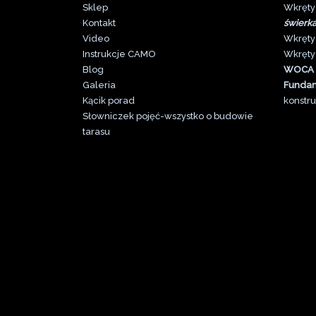
Sklep
Wkręty
Kontakt
świerk
Video
Wkręty
Instrukcje CAMO
Wkręty
Blog
WOCA
Galeri
a
Funda
Kącik porad
konstru
Słowniczek pojęć-wszystko o budowie
tarasu