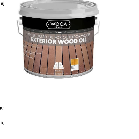
iej
ę,
a,