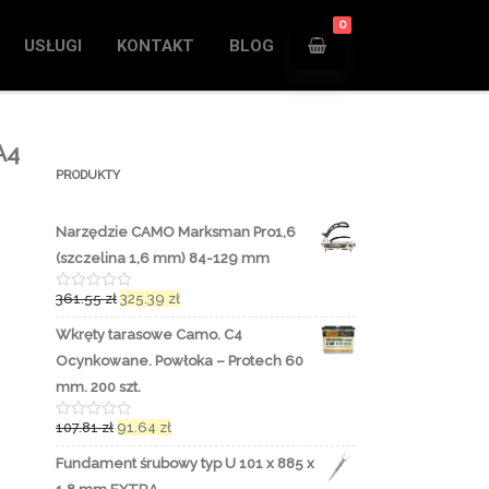
0
USŁUGI
KONTAKT
BLOG
A4
PRODUKTY
Narzędzie CAMO Marksman Pro1,6
(szczelina 1,6 mm) 84-129 mm
361.55
zł
325.39
zł
O
c
e
Wkręty tarasowe Camo. C4
n
i
Ocynkowane. Powłoka – Protech 60
o
n
mm. 200 szt.
o
0
107.81
zł
91.64
zł
n
O
a
c
5
e
Fundament śrubowy typ U 101 x 885 x
n
i