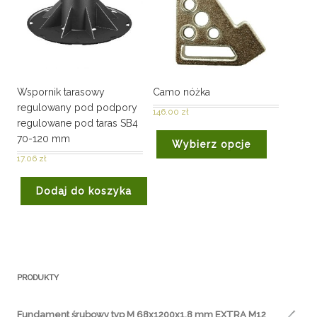
Wspornik tarasowy
Camo nóżka
regulowany pod podpory
146.00
zł
regulowane pod taras SB4
70-120 mm
Wybierz opcje
17.06
zł
Dodaj do koszyka
PRODUKTY
Fundament śrubowy typ M 68x1200x1.8 mm EXTRA M12