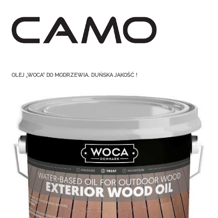
OLEJ „WOCA” DO MODRZEWIA. DUŃSKA JAKOŚĆ !