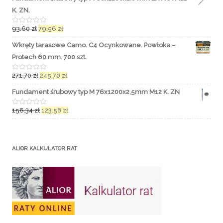
K. ZN.
93.60
zł
79.56
zł
O
c
e
Wkręty tarasowe Camo. C4 Ocynkowane. Powłoka –
n
i
Protech 60 mm. 700 szt.
o
n
o
271.70
zł
245.70
zł
O
0
c
n
e
Fundament śrubowy typ M 76x1200x2,5mm M12 K. ZN
a
n
5
i
o
156.34
zł
123.58
zł
O
n
c
o
e
0
n
n
i
a
o
5
ALIOR KALKULATOR RAT
n
o
0
n
a
5