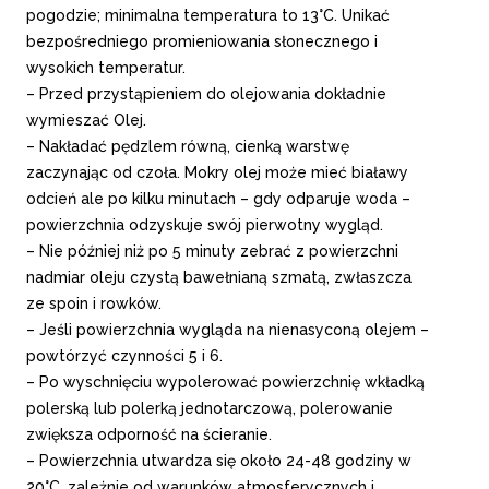
pogodzie; minimalna temperatura to 13°C. Unikać
bezpośredniego promieniowania słonecznego i
wysokich temperatur.
– Przed przystąpieniem do olejowania dokładnie
wymieszać Olej.
– Nakładać pędzlem równą, cienką warstwę
zaczynając od czoła. Mokry olej może mieć białawy
odcień ale po kilku minutach – gdy odparuje woda –
powierzchnia odzyskuje swój pierwotny wygląd.
– Nie później niż po 5 minuty zebrać z powierzchni
nadmiar oleju czystą bawełnianą szmatą, zwłaszcza
ze spoin i rowków.
– Jeśli powierzchnia wygląda na nienasyconą olejem –
powtórzyć czynności 5 i 6.
– Po wyschnięciu wypolerować powierzchnię wkładką
polerską lub polerką jednotarczową, polerowanie
zwiększa odporność na ścieranie.
– Powierzchnia utwardza się około 24-48 godziny w
20°C, zależnie od warunków atmosferycznych i