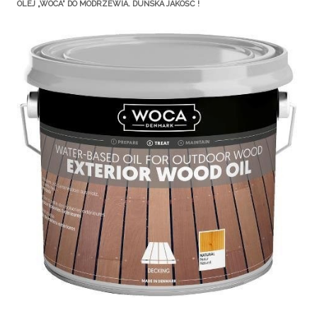
OLEJ „WOCA” DO MODRZEWIA. DUŃSKA JAKOŚĆ !