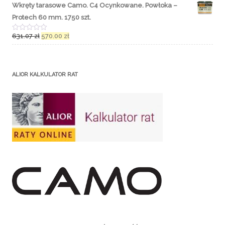
o
e
Wkręty tarasowe Camo. C4 Ocynkowane. Powłoka –
0
n
n
i
Protech 60 mm. 1750 szt.
a
o
5
n
o
631.07
zł
570.00
zł
O
0
c
n
e
a
n
5
i
o
ALIOR KALKULATOR RAT
n
o
0
n
a
5