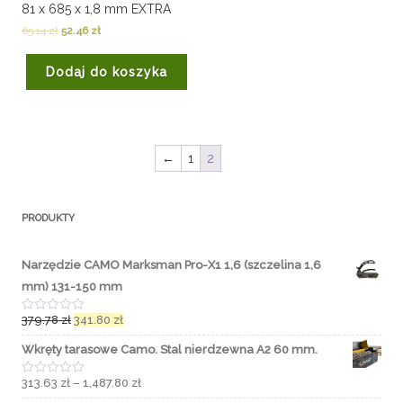
81 x 685 x 1,8 mm EXTRA
65.14
zł
52.46
zł
Dodaj do koszyka
←
1
2
PRODUKTY
Narzędzie CAMO Marksman Pro-X1 1,6 (szczelina 1,6
mm) 131-150 mm
379.78
zł
341.80
zł
O
c
e
Wkręty tarasowe Camo. Stal nierdzewna A2 60 mm.
n
i
o
313.63
zł
–
1,487.80
zł
O
n
c