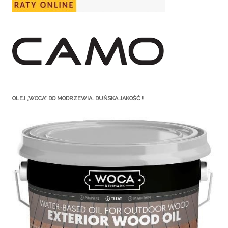
OLEJ „WOCA” DO MODRZEWIA. DUŃSKA JAKOŚĆ !