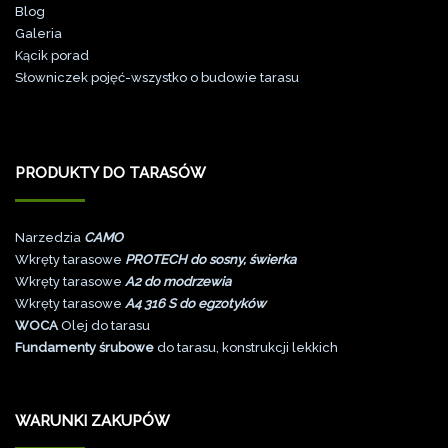
Blog
Galeri
a
Kącik porad
Słowniczek pojęć-wszystko o budowie tarasu
PRODUKTY DO TARASÓW
Narzedzia
CAMO
Wkręty tarasowe
PROTECH do sosny, świerka
Wkręty tarasowe
A2 do modrzewia
Wkręty tarasowe
A4 316 S do egzotyków
WOCA
Olej do tarasu
Fundamenty śrubowe
do tarasu, konstrukcji lekkich
WARUNKI ZAKUPÓW