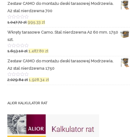
Zestaw CAMO do montażu deski tarasowej Modrzewia.
A2 stal nierdzewna 700
1,047.72
zł
995.33
zł
O
c
e
Wkręty tarasowe Camo. Stal nierdzewna A2 60 mm. 1750
n
i
szt.
o
n
o
1,653.10
zł
1,487.80
zł
O
0
c
n
e
Zestaw CAMO do montażu deski tarasowej Modrzewia.
a
n
5
i
A2 stal nierdzewna 1750
o
n
o
2,029.84
zł
1,928.34
zł
O
0
c
n
e
a
n
5
i
o
ALIOR KALKULATOR RAT
n
o
0
n
a
5