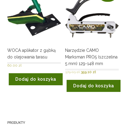
WOCA aplikator z gąbką
Narzędzie CAMO
do olejowania tarasu
Marksman PRO5 (szczelina
5 mm) 129-148 mm
60.00
zł
379.05
zł
359.10
zł
Dodaj do koszyka
Dodaj do koszyka
PRODUKTY