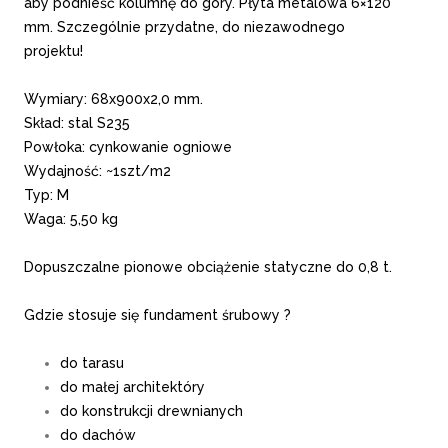
aby podnieść kolumnę do góry. Płyta metalowa 6×120
mm. Szczególnie przydatne, do niezawodnego
projektu!
Wymiary: 68x900x2,0 mm.
Skład: stal S235
Powłoka: cynkowanie ogniowe
Wydajność: ~1szt/m2
Typ: M
Waga: 5,50 kg
Dopuszczalne pionowe obciążenie statyczne do 0,8 t.
Gdzie stosuje się fundament śrubowy ?
do tarasu
do małej architektóry
do konstrukcji drewnianych
do dachów