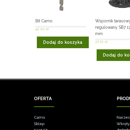
Bit Camo
Wspornik tarasow
regulowany SB7 1
42.00
zł
mm
27.70
zł
Dodaj do koszyka
Dodaj do ko
OFERTA
PROD
Camo
Narzed
Sklep
Wkręty