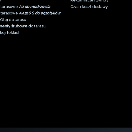
a
Reklamacje i zwroty
 tarasowe
A2 do modrzewia
Czas i koszt dostawy
 tarasowe
A4 316 S do egzotyków
Olej do tarasu
menty śrubowe
do tarasu,
kcji lekkich