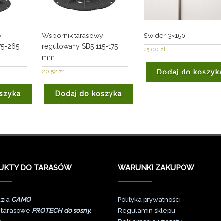
y
Wspornik tarasowy
Świder 3×150
75-265
regulowany SB5 115-175
45.00
zł
mm
20.52
zł
Dodaj do koszyk
szyka
Dodaj do koszyka
UKTY DO TARASÓW
WARUNKI ZAKUPÓW
zia
CAMO
Polityka prywatności
 tarasowe
PROTECH do sosny,
Regulamin sklepu