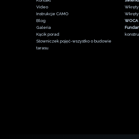
Kontakt
świerk
Video
Wkręty
Instrukcje CAMO
Wkręty
Blog
WOCA
Galeri
a
Funda
Kącik porad
konstru
Słowniczek pojęć-wszystko o budowie
tarasu