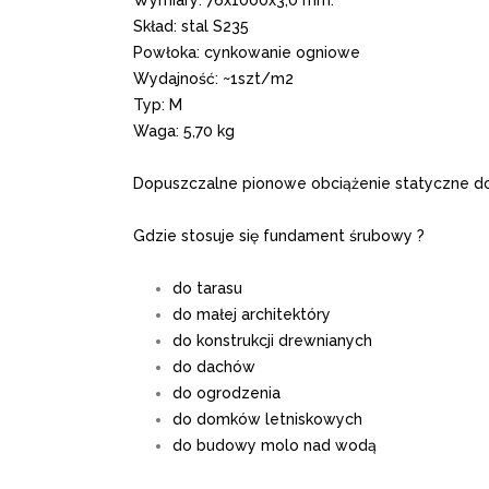
Wymiary: 76x1000x3,0 mm.
Skład: stal S235
Powłoka: cynkowanie ogniowe
Wydajność: ~1szt/m2
Typ: M
Waga: 5,70 kg
Dopuszczalne pionowe obciążenie statyczne do 
Gdzie stosuje się fundament śrubowy ?
do tarasu
do małej architektóry
do konstrukcji drewnianych
do dachów
do ogrodzenia
do domków letniskowych
do budowy molo nad wodą