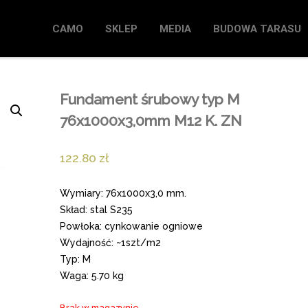
CAMO
SKLEP
MEDIA
BUDOWA TARASU
Fundament śrubowy typ M
76x1000x3,0mm M12 K. ZN
122.80
zł
Wymiary: 76x1000x3,0 mm.
Skład: stal S235
Powłoka: cynkowanie ogniowe
Wydajność: ~1szt/m2
Typ: M
Waga: 5.70 kg
Brak w magazynie