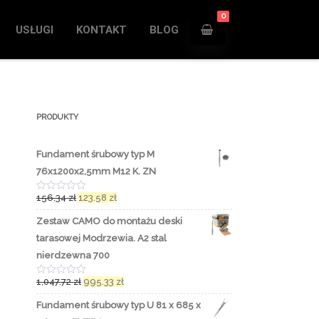
0
USŁUGI
KONTAKT
BLOG
PRODUKTY
Fundament śrubowy typ M
76x1200x2,5mm M12 K. ZN
156.34
zł
123.58
zł
O
c
e
Zestaw CAMO do montażu deski
n
i
tarasowej Modrzewia. A2 stal
o
n
nierdzewna 700
o
0
1,047.72
zł
995.33
zł
n
O
a
c
5
e
Fundament śrubowy typ U 81 x 685 x
n