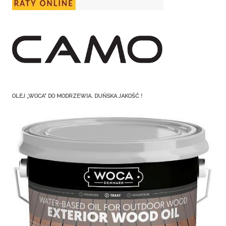
OLEJ „WOCA” DO MODRZEWIA. DUŃSKA JAKOŚĆ !