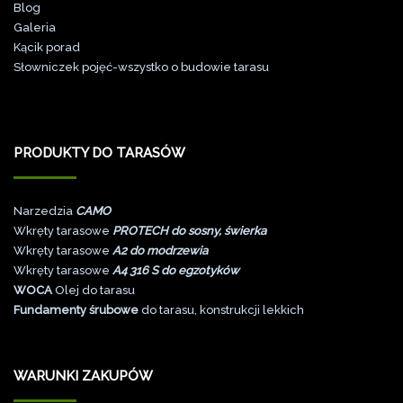
Blog
Galeri
a
Kącik porad
Słowniczek pojęć-wszystko o budowie tarasu
PRODUKTY DO TARASÓW
Narzedzia
CAMO
Wkręty tarasowe
PROTECH do sosny, świerka
Wkręty tarasowe
A2 do modrzewia
Wkręty tarasowe
A4 316 S do egzotyków
WOCA
Olej do tarasu
Fundamenty śrubowe
do tarasu, konstrukcji lekkich
WARUNKI ZAKUPÓW