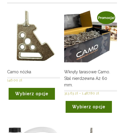
Promocja!
Camo nóżka
Wkręty tarasowe Camo.
Stal nierdzewna A2 60
146.00
zł
mm.
313.63
zł
–
1,487.80
zł
Wybierz opcje
Wybierz opcje