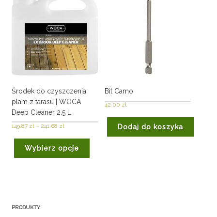
Środek do czyszczenia
Bit Camo
plam z tarasu | WOCA
42.00
zł
Deep Cleaner 2.5 L
149.87
zł
–
241.68
zł
Dodaj do koszyka
Wybierz opcje
PRODUKTY