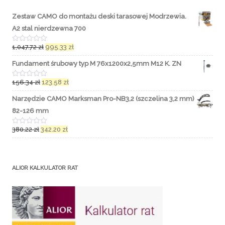
Zestaw CAMO do montażu deski tarasowej Modrzewia.
A2 stal nierdzewna 700
1,047.72
zł
995.33
zł
O
c
e
Fundament śrubowy typ M 76x1200x2,5mm M12 K. ZN
n
i
o
156.34
zł
123.58
zł
O
n
c
o
e
Narzędzie CAMO Marksman Pro-NB3,2 (szczelina 3,2 mm)
0
n
n
i
82-126 mm
a
o
5
n
o
380.22
zł
342.20
zł
O
0
c
n
e
a
n
5
i
o
ALIOR KALKULATOR RAT
n
o
0
n
a
5