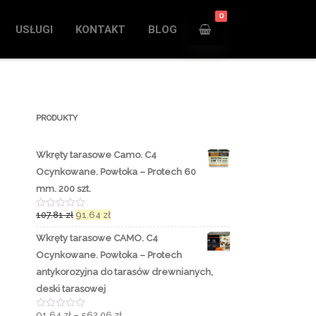
0
USŁUGI
KONTAKT
BLOG
PRODUKTY
Wkręty tarasowe Camo. C4
Ocynkowane. Powłoka – Protech 60
mm. 200 szt.
107.81
zł
91.64
zł
O
c
e
Wkręty tarasowe CAMO. C4
n
i
Ocynkowane. Powłoka – Protech
o
n
antykorozyjna do tarasów drewnianych,
o
deski tarasowej
0
n
a
91.64
zł
–
562.06
zł