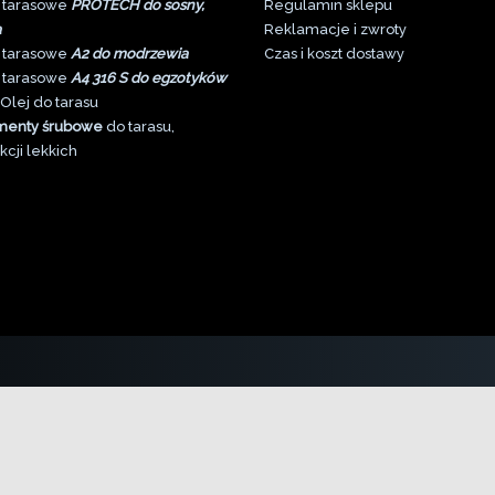
 tarasowe
PROTECH do sosny,
Regulamin sklepu
a
Reklamacje i zwroty
 tarasowe
A2 do modrzewia
Czas i koszt dostawy
 tarasowe
A4 316 S do egzotyków
Olej do tarasu
menty śrubowe
do tarasu,
kcji lekkich