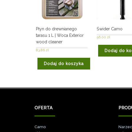
Płyn do drewnianego
Świder Camo
tarasu 1 L | Woca Exterior
56.00
zł
wood cleaner
83.86
zł
Dodaj do ko
Dodaj do koszyka
OFERTA
PROD
Camo
Narzed