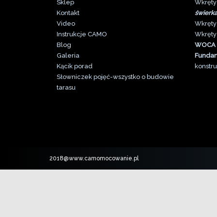
Sklep
Wkręty
Kontakt
świerk
Video
Wkręty
Instrukcje CAMO
Wkręty
Blog
WOCA
Galeri
a
Funda
Kącik porad
konstru
Słowniczek pojęć-wszystko o budowie
tarasu
2018@www.camomocowanie.pl