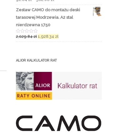
O
5
c
e
Zestaw CAMO do montażu deski
n
i
tarasowej Modrzewia. A2 stal
o
n
nierdzewna 1750
o
0
2,029.84
zł
1,928.34
zł
n
O
a
c
5
e
n
i
o
ALIOR KALKULATOR RAT
n
o
0
n
a
5