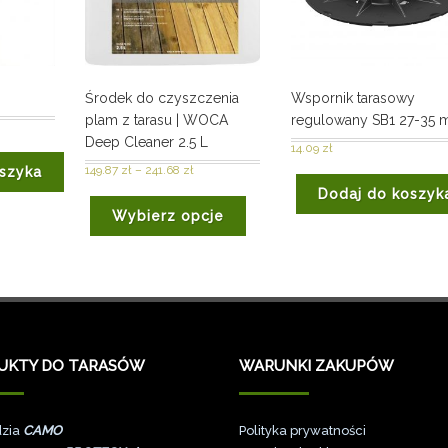
Środek do czyszczenia
Wspornik tarasowy
plam z tarasu | WOCA
regulowany SB1 27-35
Deep Cleaner 2.5 L
14.09
zł
149.87
zł
–
241.68
zł
szyka
Dodaj do koszyk
Wybierz opcje
UKTY DO TARASÓW
WARUNKI ZAKUPÓW
zia
CAMO
Polityka prywatności