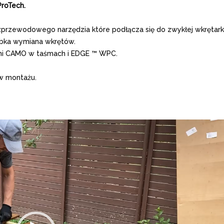
roTech.
zprzewodowego narzędzia które podłącza się do zwykłej wkrętarki
ybka wymiana wkrętów.
mi CAMO w taśmach i EDGE ™ WPC.
w montażu.