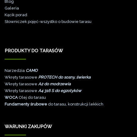
Blog
Galeri
a
Kącik porad
Słowniczek pojęć-wszystko o budowie tarasu
PRODUKTY DO TARASÓW
Narzedzia
CAMO
Wkręty tarasowe
PROTECH do sosny, świerka
Wkręty tarasowe
A2 do modrzewia
Wkręty tarasowe
A4 316 S do egzotyków
WOCA
Olej do tarasu
Fundamenty śrubowe
do tarasu, konstrukcji lekkich
WARUNKI ZAKUPÓW