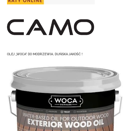
OLEJ „WOCA” DO MODRZEWIA. DUŃSKA JAKOŚĆ !