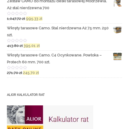
Zestaw CAMO do montażu deski tarasowej Modrzewia.
A2 stal nierdzewna 700
1,047.72
zł
995.33
zł
O
c
e
Wkręty tarasowe Camo. Stal nierdzewna A2 75 mm. 250
n
i
szt.
o
n
o
413.80
zł
395.01
zł
O
0
c
n
e
Wkręty tarasowe Camo. C4 Ocynkowane. Powłoka –
a
n
5
i
Protech 60 mm. 700 szt.
o
n
o
271.70
zł
245.70
zł
O
0
c
n
e
a
n
5
i
o
ALIOR KALKULATOR RAT
n
o
0
n
a
5