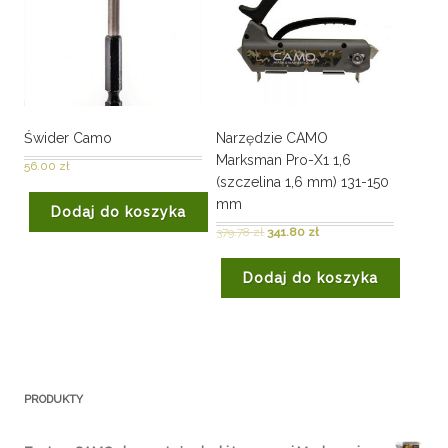
Świder Camo
Narzędzie CAMO
Marksman Pro-X1 1,6
56.00
zł
(szczelina 1,6 mm) 131-150
mm
Dodaj do koszyka
379.78
zł
341.80
zł
Dodaj do koszyka
PRODUKTY